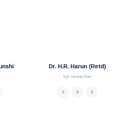
unshi
Dr. H.R. Harun (Retd)
top researcher