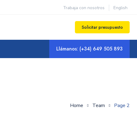
Trabaja con nosotros
English
Solicitar presupuesto
Llámanos:
(+34) 649 505 893
Home
Team
Page 2