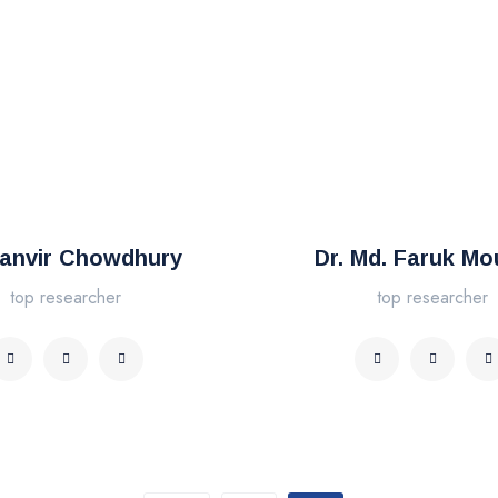
Tanvir Chowdhury
Dr. Md. Faruk Mo
top researcher
top researcher